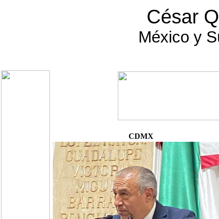
César 
México y S
CDMX