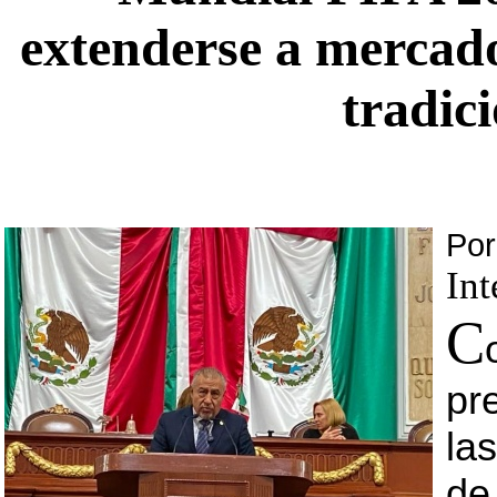
extenderse a mercado
tradic
Por
Int
C
pr
la
de